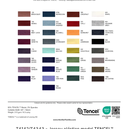
T4142/T4343 - Jersey elástico modal
TENCEL™