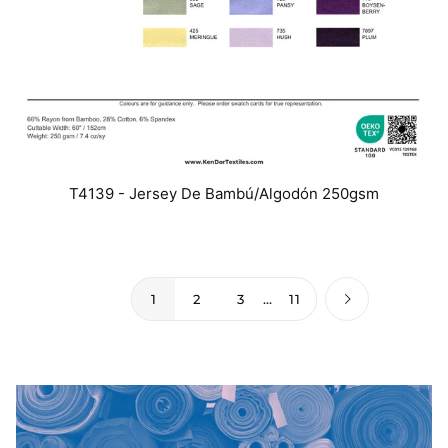
T4139 - Jersey De Bambú/Algodón 250gsm
1
2
3
…
11