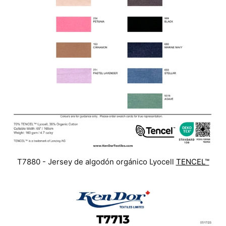
T7880 - Jersey de algodón orgánico Lyocell
TENCEL™