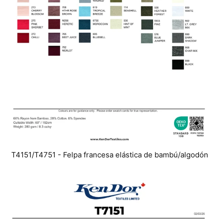
T4151/T4751 - Felpa francesa elástica de bambú/algodón