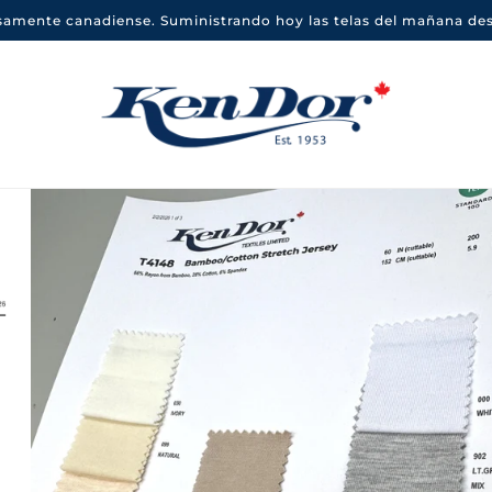
samente canadiense. Suministrando hoy las telas del mañana des