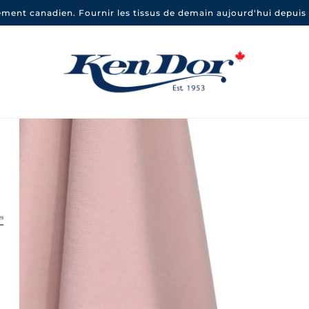
ement canadien. Fournir les tissus de demain aujourd'hui depuis 