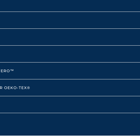
OVERO™
AR OEKO-TEX®