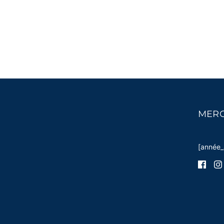
MERC
[année_